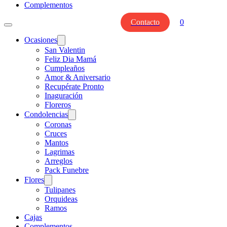
Complementos
Contacto
0
Ocasiones
San Valentin
Feliz Dia Mamá
Cumpleaños
Amor & Aniversario
Recupérate Pronto
Inaguración
Floreros
Condolencias
Coronas
Cruces
Mantos
Lagrimas
Arreglos
Pack Funebre
Flores
Tulipanes
Orquideas
Ramos
Cajas
Complementos