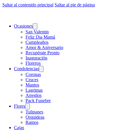
Saltar al contenido principal
Saltar al pie de página
Ocasiones
San Valentin
Feliz Dia Mamá
Cumpleaños
Amor & Aniversario
Recupérate Pronto
Inaguración
Floreros
Condolencias
Coronas
Cruces
Mantos
Lagrimas
Arreglos
Pack Funebre
Flores
Tulipanes
Orquideas
Ramos
Cajas