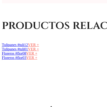
productos rela
Tulipanes #tuli12
VER +
Tulipanes #tuli01
VER +
Floreros #flor08
VER +
Floreros #flor03
VER +