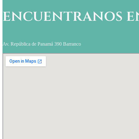
encuentranos e
Av. República de Panamá 390 Barranco