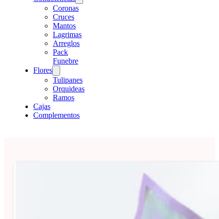
Coronas
Cruces
Mantos
Lagrimas
Arreglos
Pack
Funebre
Flores
Tulipanes
Orquideas
Ramos
Cajas
Complementos