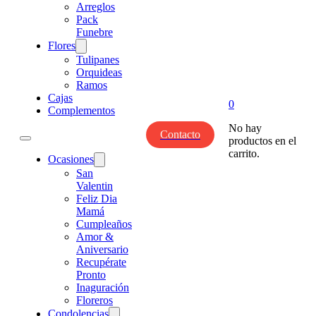
Arreglos
Pack
Funebre
Flores
Tulipanes
Orquideas
Ramos
Cajas
0
Complementos
No hay
Contacto
productos en el
carrito.
Ocasiones
San
Valentin
Feliz Dia
Mamá
Cumpleaños
Amor &
Aniversario
Recupérate
Pronto
Inaguración
Floreros
Condolencias