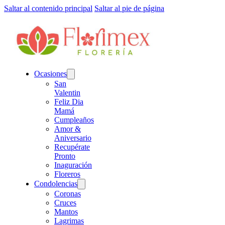
Saltar al contenido principal
Saltar al pie de página
Ocasiones
San
Valentin
Feliz Dia
Mamá
Cumpleaños
Amor &
Aniversario
Recupérate
Pronto
Inaguración
Floreros
Condolencias
Coronas
Cruces
Mantos
Lagrimas