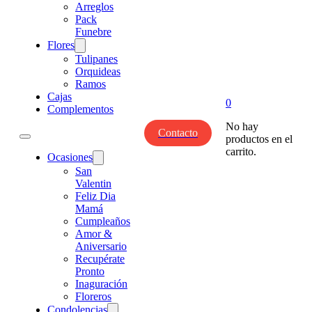
Arreglos
Pack
Funebre
Flores
Tulipanes
Orquideas
Ramos
Cajas
0
Complementos
No hay
Contacto
productos en el
carrito.
Ocasiones
San
Valentin
Feliz Dia
Mamá
Cumpleaños
Amor &
Aniversario
Recupérate
Pronto
Inaguración
Floreros
Condolencias