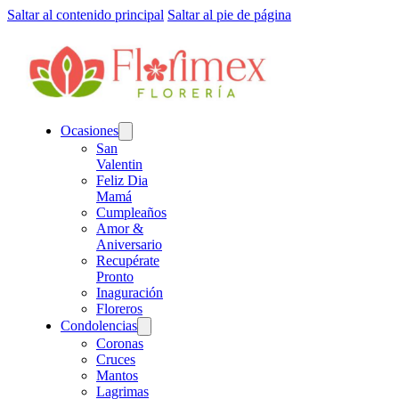
Saltar al contenido principal
Saltar al pie de página
Ocasiones
San
Valentin
Feliz Dia
Mamá
Cumpleaños
Amor &
Aniversario
Recupérate
Pronto
Inaguración
Floreros
Condolencias
Coronas
Cruces
Mantos
Lagrimas