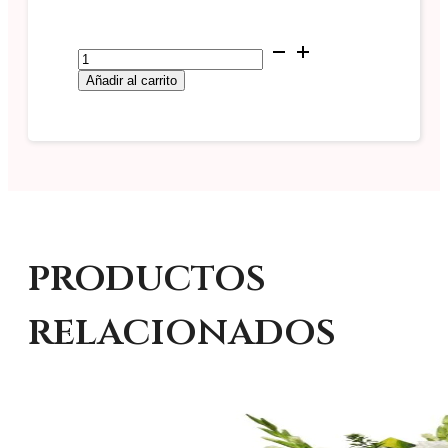
Lagrima
con
Añadir al carrito
Parante
#L2
cantidad
productos
relacionados