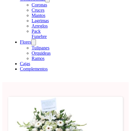
Coronas
Cruces
Mantos
Lagrimas
Arreglos
Pack
Funebre
Flores
Tulipanes
Orquideas
Ramos
Cajas
Complementos