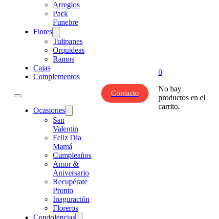
Arreglos
Pack
Funebre
Flores
Tulipanes
Orquideas
Ramos
Cajas
0
Complementos
No hay
Contacto
productos en el
carrito.
Ocasiones
San
Valentin
Feliz Dia
Mamá
Cumpleaños
Amor &
Aniversario
Recupérate
Pronto
Inaguración
Floreros
Condolencias