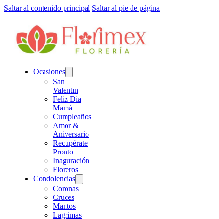
Saltar al contenido principal
Saltar al pie de página
Ocasiones
San
Valentin
Feliz Dia
Mamá
Cumpleaños
Amor &
Aniversario
Recupérate
Pronto
Inaguración
Floreros
Condolencias
Coronas
Cruces
Mantos
Lagrimas