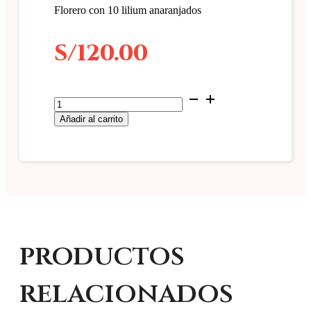
Florero con 10 lilium anaranjados
S/
120.00
Floreros
#flor07
Añadir al carrito
cantidad
productos
relacionados