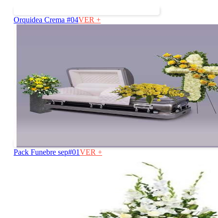
Orquidea Crema #04
VER +
Pack Funebre sep#01
VER +