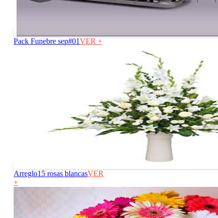
Pack Funebre sep#01
VER +
Arreglo15 rosas blancas
VER
+