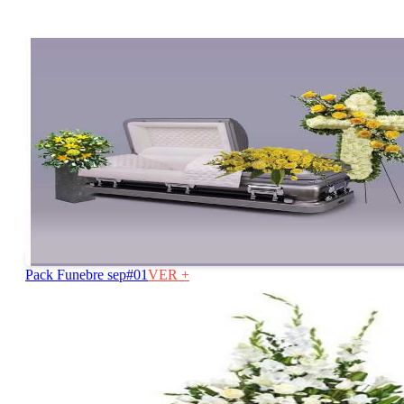
Pack Funebre sep#01
VER +