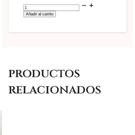
Cruz
1.80
Añadir al carrito
metros
#cruz09
cantidad
productos
relacionados