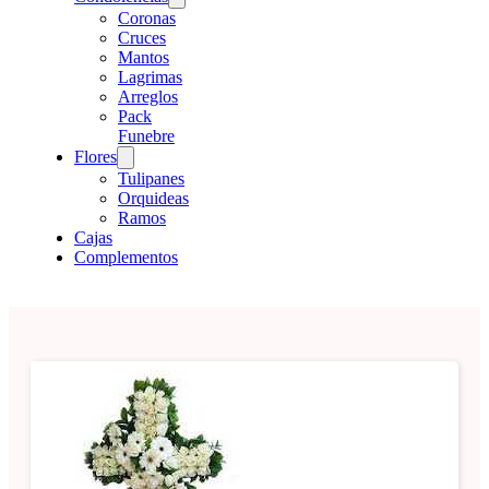
Coronas
Cruces
Mantos
Lagrimas
Arreglos
Pack
Funebre
Flores
Tulipanes
Orquideas
Ramos
Cajas
Complementos