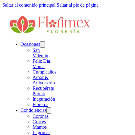
Saltar al contenido principal
Saltar al pie de página
Ocasiones
San
Valentin
Feliz Dia
Mamá
Cumpleaños
Amor &
Aniversario
Recupérate
Pronto
Inaguración
Floreros
Condolencias
Coronas
Cruces
Mantos
Lagrimas