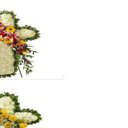
#cruz11
VER +
Cruz 1.80 metros
#cruz06
VER +