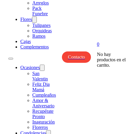
Arreglos
Pack
Funebre
Flores
Tulipanes
Orquideas
Ramos
Cajas
0
Complementos
No hay
Contacto
productos en el
carrito.
Ocasiones
San
Valentin
Feliz Dia
Mamá
Cumpleaños
Amor &
Aniversario
Recupérate
Pronto
Inaguración
Floreros
Condolencias