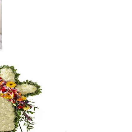
Cruz 1.80 metros
#cruz11
VER +