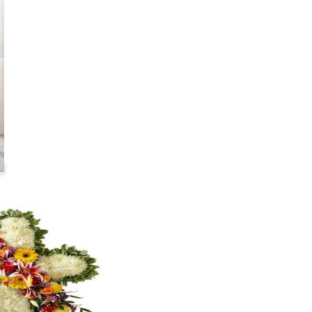
Cruz 1.80 metros
#cruz11
VER +