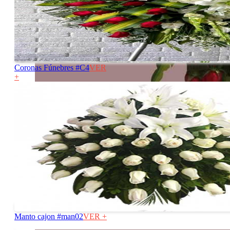
Coronas Fúnebres #C4
VER
+
dav
Manto cajon #man02
VER +