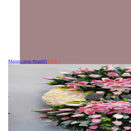
Manto cajon #man01
VER +