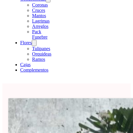
Coronas
Cruces
Mantos
Lagrimas
Arreglos
Pack
Funebre
Flores
Tulipanes
Orquideas
Ramos
Cajas
Complementos