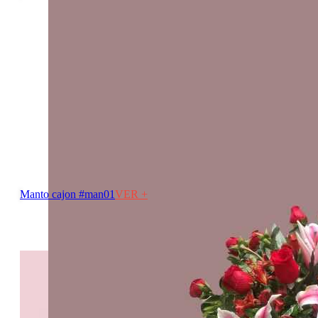
Manto cajon #man01
VER +