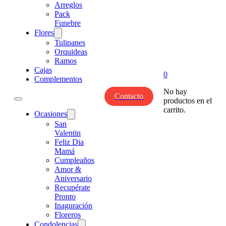
Arreglos
Pack
Funebre
Flores
Tulipanes
Orquideas
Ramos
Cajas
0
Complementos
No hay
Contacto
productos en el
carrito.
Ocasiones
San
Valentin
Feliz Dia
Mamá
Cumpleaños
Amor &
Aniversario
Recupérate
Pronto
Inaguración
Floreros
Condolencias