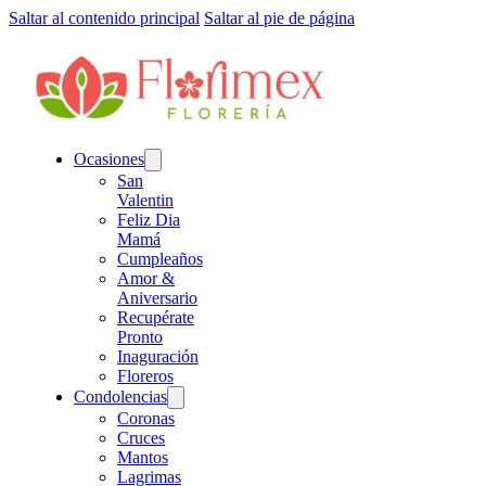
Saltar al contenido principal
Saltar al pie de página
Ocasiones
San
Valentin
Feliz Dia
Mamá
Cumpleaños
Amor &
Aniversario
Recupérate
Pronto
Inaguración
Floreros
Condolencias
Coronas
Cruces
Mantos
Lagrimas