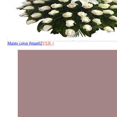
dav
Manto cajon #man02
VER +