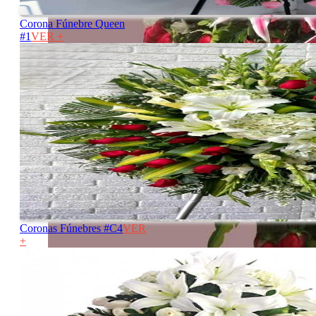
Corona Fúnebre Queen
#1
VER +
Coronas Fúnebres #C4
VER
+