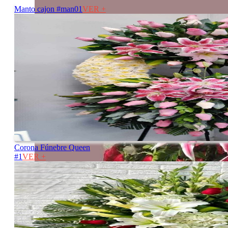
Manto cajon #man01
VER +
Corona Fúnebre Queen
#1
VER +