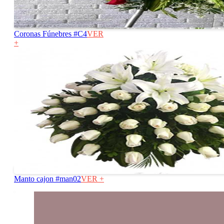
Coronas Fúnebres #C4
VER
+
Manto cajon #man02
VER +