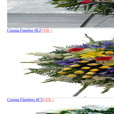
Corona Funebre #E2
VER +
Corona Fúnebres #C5
VER +