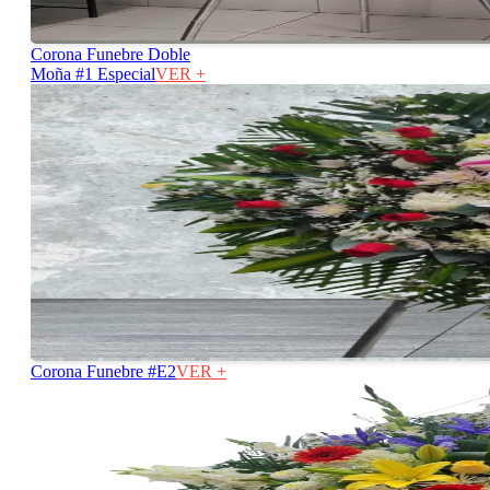
Corona Funebre Doble
Moña #1 Especial
VER +
Corona Funebre #E2
VER +