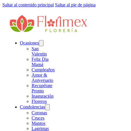
Saltar al contenido principal
Saltar al pie de página
Ocasiones
San
Valentin
Feliz Dia
Mamá
Cumpleaños
Amor &
Aniversario
Recupérate
Pronto
Inaguración
Floreros
Condolencias
Coronas
Cruces
Mantos
Lagrimas