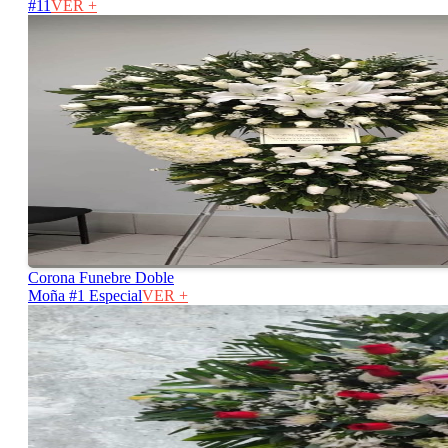
#11
VER +
Corona Funebre Doble
Moña #1 Especial
VER +