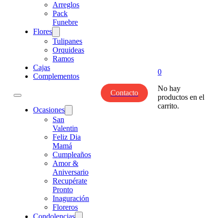
Arreglos
Pack
Funebre
Flores
Tulipanes
Orquideas
Ramos
Cajas
0
Complementos
No hay
Contacto
productos en el
carrito.
Ocasiones
San
Valentin
Feliz Dia
Mamá
Cumpleaños
Amor &
Aniversario
Recupérate
Pronto
Inaguración
Floreros
Condolencias