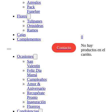
Arreglos
Pack
Funebre
Flores
Tulipanes
Orquideas
Ramos
Cajas
0
Complementos
No hay
Contacto
productos en el
carrito.
Ocasiones
San
Valentin
Feliz Dia
Mamá
Cumpleaños
Amor &
Aniversario
Recupérate
Pronto
Inaguración
Floreros
Condolencias