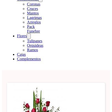
Coronas
Cruces
Mantos
Lagrimas
Arreglos
Pack
Funebre
Flores
Tulipanes
Orquideas
Ramos
Cajas
Complementos