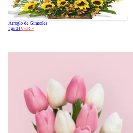
Arreglo de Girasoles
#gir01
VER +