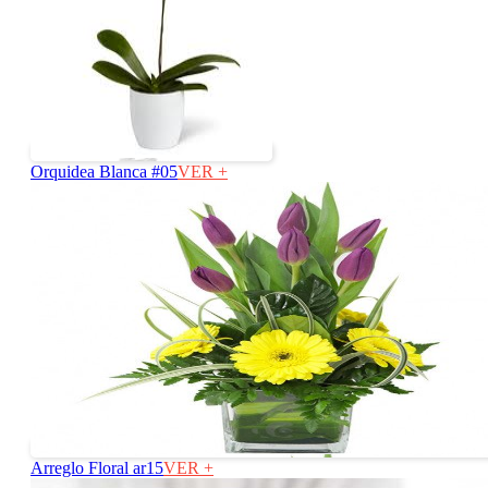
Orquidea Blanca #05
VER +
Arreglo Floral ar15
VER +