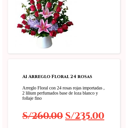
A1 Arreglo Floral 24 rosas
Arreglo Floral con 24 rosas rojas importadas ,
2 lilium perfumados base de loza blanco y
follaje fino
El
El
S/
260.00
S/
235.00