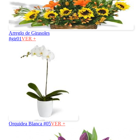
Arreglo de Girasoles
#gir01
VER +
Orquidea Blanca #05
VER +