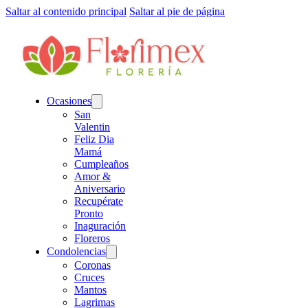
Saltar al contenido principal
Saltar al pie de página
Ocasiones
San
Valentin
Feliz Dia
Mamá
Cumpleaños
Amor &
Aniversario
Recupérate
Pronto
Inaguración
Floreros
Condolencias
Coronas
Cruces
Mantos
Lagrimas