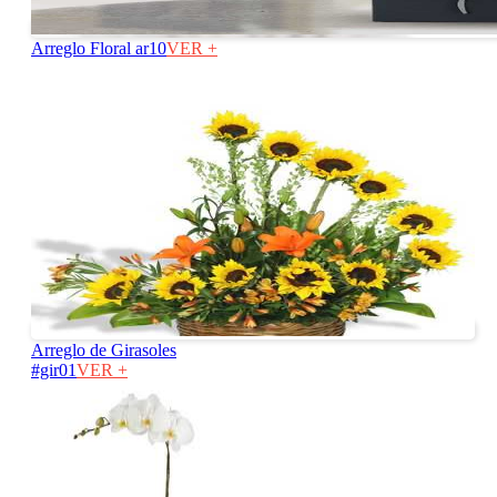
Arreglo Floral ar10
VER +
Arreglo de Girasoles
#gir01
VER +