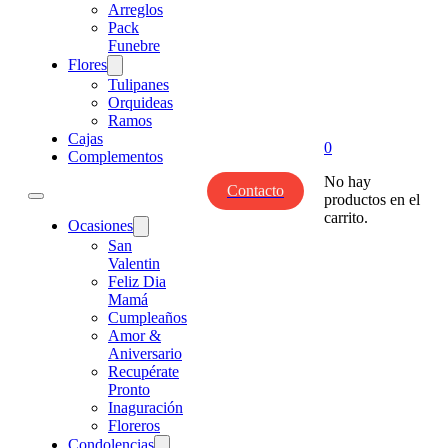
Arreglos
Pack
Funebre
Flores
Tulipanes
Orquideas
Ramos
Cajas
0
Complementos
No hay
Contacto
productos en el
carrito.
Ocasiones
San
Valentin
Feliz Dia
Mamá
Cumpleaños
Amor &
Aniversario
Recupérate
Pronto
Inaguración
Floreros
Condolencias